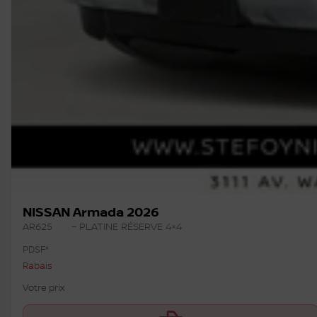
NISSAN Armada 2026
AR625
– PLATINE RÉSERVE 4×4
PDSF*
Rabais
Votre prix