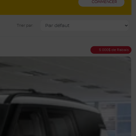
COMMENCER
Trier par:
5 000
$
de Rabais