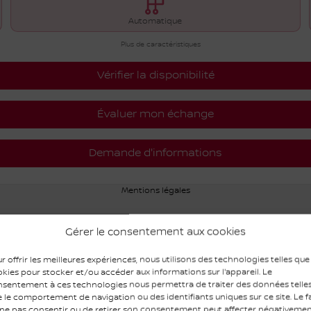
Automatique
Plus de caractéristiques
Vérifier la disponibilité
Évaluer mon échange
Demande d'informations
Mentions légales
Gérer le consentement aux cookies
r offrir les meilleures expériences, nous utilisons des technologies telles que
kies pour stocker et/ou accéder aux informations sur l'appareil. Le
sentement à ces technologies nous permettra de traiter des données telle
 le comportement de navigation ou des identifiants uniques sur ce site. Le fa
ne pas consentir ou de retirer son consentement peut affecter négativeme