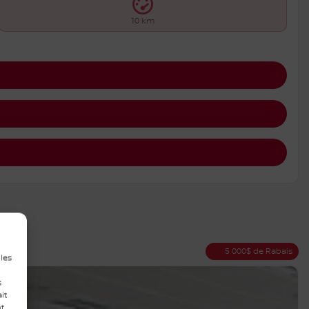
10 km
5 000
$
de Rabais
 les
s
it
nt