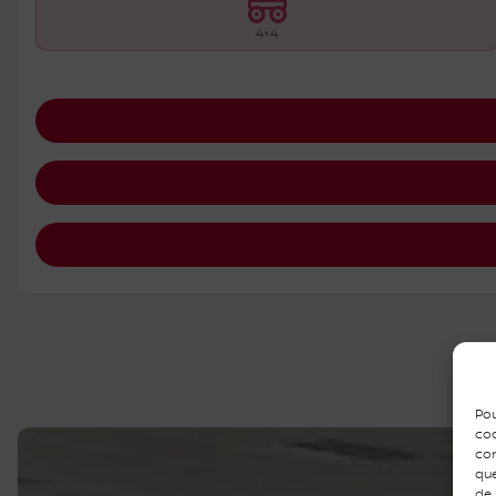
4×4
Pou
coo
con
que
de 