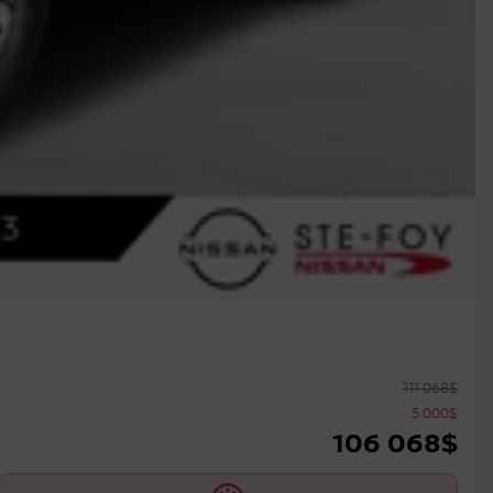
111 068
$
5 000
$
106 068
$