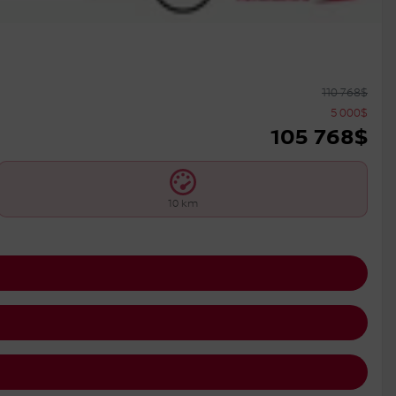
110 768
$
5 000
$
105 768
$
10 km