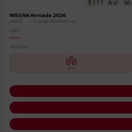
NISSAN Armada 2026
AR633
– PLATINE RÉSERVE 4×4
PDSF*
Rabais
Votre prix
4×4