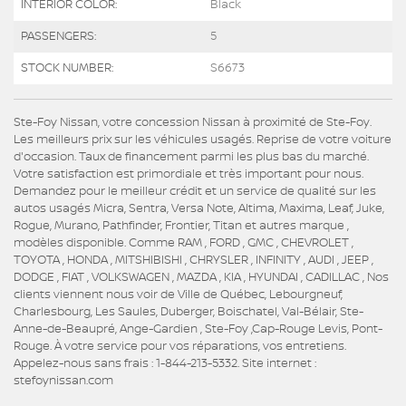
INTERIOR COLOR:
Black
PASSENGERS:
5
STOCK NUMBER:
S6673
Ste-Foy Nissan, votre concession Nissan à proximité de Ste-Foy.
Les meilleurs prix sur les véhicules usagés. Reprise de votre voiture
d'occasion. Taux de financement parmi les plus bas du marché.
Votre satisfaction est primordiale et très important pour nous.
Demandez pour le meilleur crédit et un service de qualité sur les
autos usagés Micra, Sentra, Versa Note, Altima, Maxima, Leaf, Juke,
Rogue, Murano, Pathfinder, Frontier, Titan et autres marque ,
modèles disponible. Comme RAM , FORD , GMC , CHEVROLET ,
TOYOTA , HONDA , MITSHIBISHI , CHRYSLER , INFINITY , AUDI , JEEP ,
DODGE , FIAT , VOLKSWAGEN , MAZDA , KIA , HYUNDAI , CADILLAC , Nos
clients viennent nous voir de Ville de Québec, Lebourgneuf,
Charlesbourg, Les Saules, Duberger, Boischatel, Val-Bélair, Ste-
Anne-de-Beaupré, Ange-Gardien , Ste-Foy ,Cap-Rouge Levis, Pont-
Rouge. À votre service pour vos réparations, vos entretiens.
Appelez-nous sans frais : 1-844-213-5332. Site internet :
stefoynissan.com