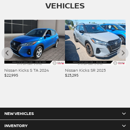
VEHICLES
Nissan Kicks S TA 2024
Nissan Kicks SR 2023
Ni
$
22,995
$
23,295
$
2
NEW VEHICLES
INVENTORY