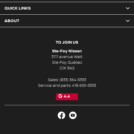
QUICK LINKS
ABOUT
TO JOIN US
Ste-Foy Nissan
3111 avenue Watt
Ste-Foy
,
Québec
G1X 3W2
Sales:
(833) 364-5353
Service and parts:
418 650-5353
4.4