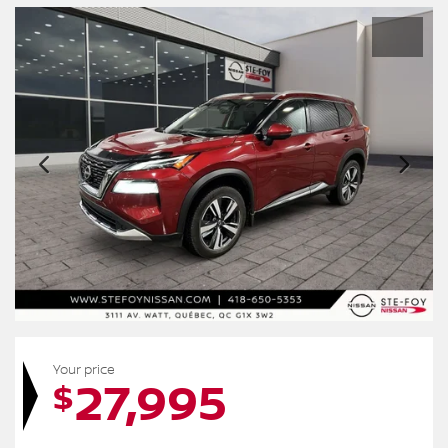
Your price
27,995
$