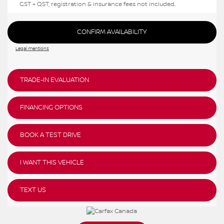
GST + QST, registration & insurance fees not included.
CONFIRM AVAILABILITY
Legal mentions
TRADE-IN EVALUATION
FINANCING OPTIONS
BOOK A TEST DRIVE
I WANT THIS VEHICLE
TEXT US