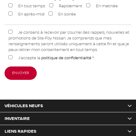
En tout temps
Rapidement
En matinée
En après-midi
En soirée
Je consens à recevoir par courriel des rappels, nouvelles et
promotions de Ste-Foy Nissan. Je comprends que mes
renseignements seront utilisés uniquement à cette fin et que je
peux retirer mon consentement en tout temps.
J’accepte la
politique de confidentialité
*
.
VÉHICULES NEUFS
INVENTAIRE
LIENS RAPIDES