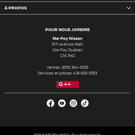
À PROPOS
POUR NOUS JOINDRE
Ste-Foy Nissan
3111 avenue Watt
Ste-Foy
,
Québec
G1X 3W2
Ventes:
(833) 364-5353
Services et pièces:
418 650-5353
4.4
2026 © STE-FOY NISSAN
| Tous droits réservés.