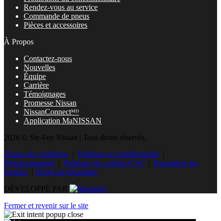
Rendez-vous au service
Commande de pneus
Pièces et accessoires
À Propos
Contactez-nous
Nouvelles
Équipe
Carrière
Témoignages
Promesse Nissan
NissanConnectᴹᴰ
Application MaNISSAN
2026 © Ste-Foy Nissan
| Tous droits réservés.
Termes & conditions
|
Politique et confidentialité
|
Désabonnement
|
Politique de cookies (CA)
|
Paramétrer les
cookies
|
Droit à la réparation
DÉVELOPPÉ PAR
Fermer et revenir sur le site