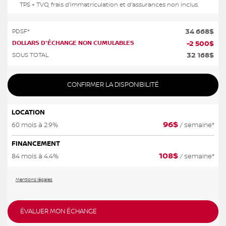
TPS + TVQ, frais d'immatriculation et d'assurances non inclus.
34 668
$
PDSF*
DOLLARS D'ÉCHANGE NON CUMULABLES
-
2 500
$
32 168
$
SOUS TOTAL
CONFIRMER LA DISPONIBILITÉ
LOCATION
96
$
60 mois à 2.9%
/ semaine*
FINANCEMENT
108
$
84 mois à 4.4%
/ semaine*
Mentions légales
ÉVALUER MON ÉCHANGE