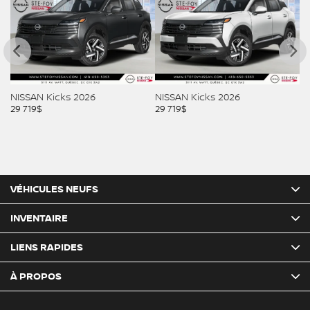
AN Kicks 2026
NISSAN Kicks 2026
NISSAN K
19
$
29 719
$
29 829
$
VÉHICULES NEUFS
INVENTAIRE
LIENS RAPIDES
À PROPOS