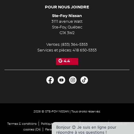
POUR NOUS JOINDRE
Ste-Foy Nissan
3111 avenue Watt
Ste-Foy
,
Québec
G1X 3W2
Ventes:
(833) 364-5353
Services et pièces:
418 650-5353
4.4
2026 © STE-FOY NISSAN
| Tous droits réservés.
|
|
|
Termes & conditions
Politique et confidentialité
Désabonnement
Politique de
Bonjour 😊 Je suis en ligne pour
|
|
cookies (CA)
Paramétrer les cookies
Droit à la réparation
répondre à vos questions !