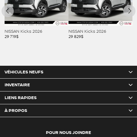
NISSAN Kicks 2026
NISSAN Kicks 2026
NI
29 719
$
29 829
$
29
VÉHICULES NEUFS
INVENTAIRE
LIENS RAPIDES
À PROPOS
POUR NOUS JOINDRE