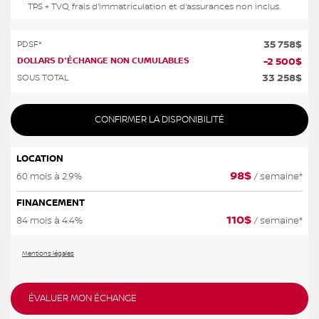
TPS + TVQ, frais d'immatriculation et d'assurances non inclus.
35 758
$
PDSF*
DOLLARS D'ÉCHANGE NON CUMULABLES
-
2 500
$
33 258
$
SOUS TOTAL
CONFIRMER LA DISPONIBILITÉ
LOCATION
98
$
60 mois à 2.9%
/ semaine*
FINANCEMENT
110
$
84 mois à 4.4%
/ semaine*
Mentions légales
ÉVALUER MON ÉCHANGE