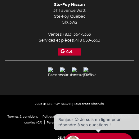
Ste-Foy Nissan
3111 avenue Watt
Ste-Foy
,
Québec
G1X 3W2
Ventes:
(833) 364-5353
Services et pièces:
418 650-5353
4.4
2026 © STE-FOY NISSAN
| Tous droits réservés.
|
|
|
Termes & conditions
Politique et confidentialité
Désabonnement
Politique de
Bonjour 😊 Je suis en ligne pour
|
|
cookies (CA)
Paramétrer les cookies
Droit à la réparation
répondre à vos questions !
DÉVELOPPÉ PAR