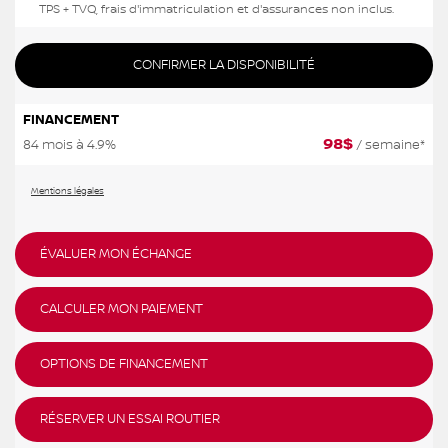
TPS + TVQ, frais d'immatriculation et d'assurances non inclus.
CONFIRMER LA DISPONIBILITÉ
FINANCEMENT
98
$
84 mois à 4.9%
/ semaine*
Mentions légales
ÉVALUER MON ÉCHANGE
CALCULER MON PAIEMENT
OPTIONS DE FINANCEMENT
RÉSERVER UN ESSAI ROUTIER