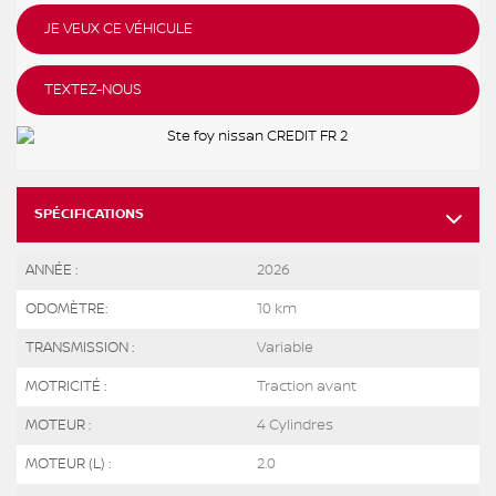
JE VEUX CE VÉHICULE
TEXTEZ-NOUS
SPÉCIFICATIONS
ANNÉE :
2026
ODOMÈTRE:
10 km
TRANSMISSION :
Variable
MOTRICITÉ :
Traction avant
MOTEUR :
4 Cylindres
MOTEUR (L) :
2.0