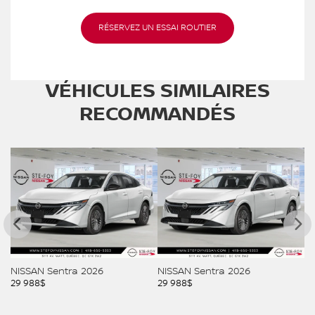
RÉSERVEZ UN ESSAI ROUTIER
VÉHICULES SIMILAIRES
RECOMMANDÉS
NISSAN Sentra 2026
NISSAN Sentra 2026
NI
29 988
$
29 988
$
29