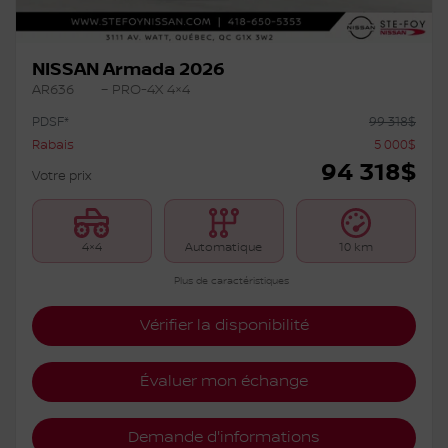
NISSAN Armada 2026
AR636
– PRO-4X 4×4
PDSF*
99 318
$
Rabais
5 000
$
94 318
$
Votre prix
4×4
Automatique
10 km
Plus de caractéristiques
Vérifier la disponibilité
Évaluer mon échange
Demande d'informations