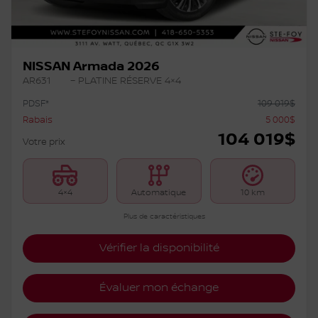
NISSAN Armada 2026
AR631
– PLATINE RÉSERVE 4×4
PDSF*
109 019
$
Rabais
5 000
$
104 019
$
Votre prix
4×4
Automatique
10 km
Plus de caractéristiques
Vérifier la disponibilité
Évaluer mon échange