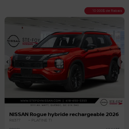
10 000
$
de Rabais
Précédent
Su
NISSAN Rogue hybride rechargeable 2026
R6377
– PLATINE TI