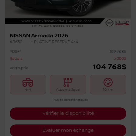
NISSAN Armada 2026
AR632
– PLATINE RÉSERVE 4×4
PDSF*
109 768
$
Rabais
5 000
$
104 768
$
Votre prix
4×4
Automatique
10 km
Plus de caractéristiques
Vérifier la disponibilité
Évaluer mon échange