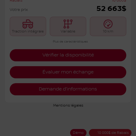
Rabais
10 000
$
52 663
$
Votre prix
Traction intégrale
Variable
10 km
Plus de caractéristiques
Vérifier la disponibilité
Évaluer mon échange
Demande d'informations
Mentions légales
Démo
10 000
$
de Rabais