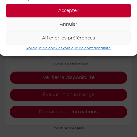
AR634
– PLATINE 4×4
Accepter
PDSF*
97 963
$
Rabais
5 000
$
Annuler
92 963
$
Votre prix
Afficher les préférences
Politique de cookies
Politique de confidentialité
4×4
Automatique
10 km
Plus de caractéristiques
Vérifier la disponibilité
Évaluer mon échange
Demande d'informations
Mentions légales