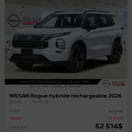
Précédent
Su
NISSAN Rogue hybride rechargeable 2026
R6366
– PLATINE TI
PDSF*
62 514
$
Rabais
10 000
$
52 514
$
Votre prix