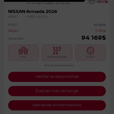
NISSAN Armada 2026
AR617
– PRO-4X 4×4
PDSF*
99 169
$
Rabais
5 000
$
94 169
$
Votre prix
4×4
Automatique
10 km
Plus de caractéristiques
Vérifier la disponibilité
Évaluer mon échange
Demande d'informations