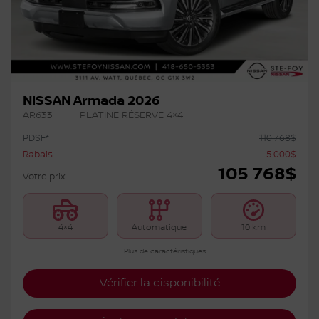
NISSAN Armada 2026
AR633
– PLATINE RÉSERVE 4×4
PDSF*
110 768
$
Rabais
5 000
$
105 768
$
Votre prix
4×4
Automatique
10 km
Plus de caractéristiques
Vérifier la disponibilité