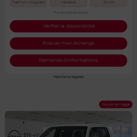
Traction intégrale
Variable
50 km
Plus de caractéristiques
Vérifier la disponibilité
Évaluer mon échange
Demande d'informations
Mentions légales
Nouvel arrivage