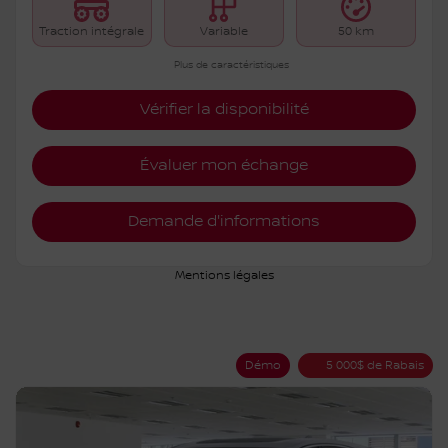
Traction intégrale
Variable
50 km
Plus de caractéristiques
Vérifier la disponibilité
Évaluer mon échange
Demande d'informations
Mentions légales
Démo
5 000
$
de Rabais