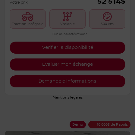
52 514
$
Votre prix
Traction intégrale
Variable
500 km
Plus de caractéristiques
Vérifier la disponibilité
Évaluer mon échange
Demande d'informations
Mentions légales
Démo
10 000
$
de Rabais