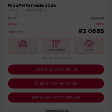
NISSAN Armada 2026
AR640
– PLATINE 4×4
PDSF*
98 068
$
Rabais
5 000
$
93 068
$
Votre prix
4×4
Automatique
10 km
Plus de caractéristiques
Vérifier la disponibilité
Évaluer mon échange
Demande d'informations
Mentions légales