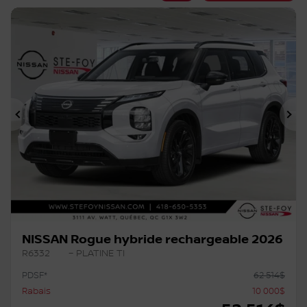
Précédent
Su
NISSAN Rogue hybride rechargeable 2026
R6332
– PLATINE TI
PDSF*
62 514
$
Rabais
10 000
$