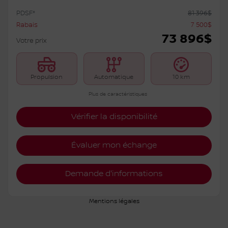
PDSF*
81 396
$
Rabais
7 500
$
73 896
$
Votre prix
Propulsion
Automatique
10 km
Plus de caractéristiques
Vérifier la disponibilité
Évaluer mon échange
Demande d'informations
Mentions légales