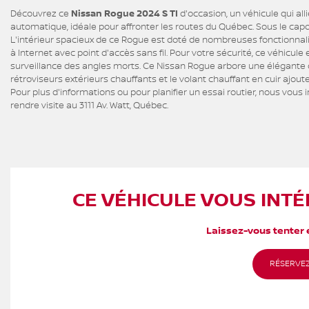
Découvrez ce
Nissan Rogue 2024 S TI
d'occasion, un véhicule qui al
automatique, idéale pour affronter les routes du Québec. Sous le capot
L'intérieur spacieux de ce Rogue est doté de nombreuses fonctionnali
à Internet avec point d'accès sans fil. Pour votre sécurité, ce véhicu
surveillance des angles morts. Ce Nissan Rogue arbore une élégante co
rétroviseurs extérieurs chauffants et le volant chauffant en cuir ajou
Pour plus d'informations ou pour planifier un essai routier, nous vous
rendre visite au 3111 Av. Watt, Québec.
CE VÉHICULE VOUS INTÉ
Laissez-vous tenter e
RÉSERVEZ