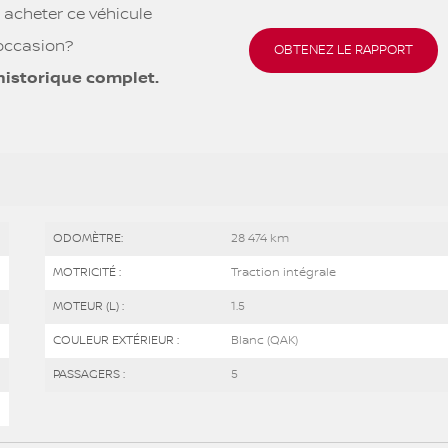
 acheter ce véhicule
occasion?
OBTENEZ LE RAPPORT
historique complet.
ODOMÈTRE:
28 474 km
MOTRICITÉ :
Traction intégrale
MOTEUR (L) :
1.5
COULEUR EXTÉRIEUR :
Blanc (QAK)
PASSAGERS :
5