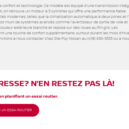
lie confort et technologie. Ce modèle est équipé d'une transmission intég
, on retrouve un moteur à 3 cylindres qui offre une performance fiable.
tés modernes, telles que la climatisation automatique à deux zones et l
le est muni de systèmes avancés comme l'avertisseur de sortie de voie et 
uleur extérieure blanche et repose sur des roues au fini gris. Les
tent une touche de confort supplémentaire, surtout durant les mois d'hive
 invitons à nous contacter chez Ste-Foy Nissan au (418) 650-5353 ou à no
RESSE? N’EN RESTEZ PAS LÀ!
n planifiant un essai routier.
 UN ESSAI ROUTIER