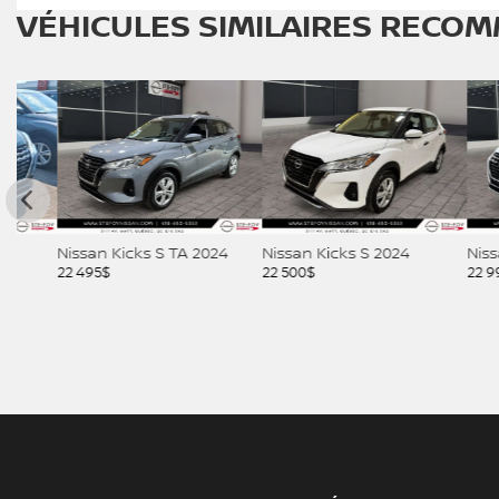
VÉHICULES SIMILAIRES
RECOM
Nissan Kicks S TA 2024
Nissan Kicks S 2024
Nissan KI
22 495
$
22 500
$
22 995
$