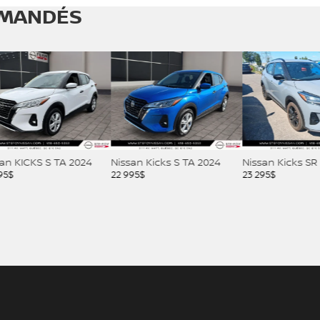
MANDÉS
CKS S TA 2024
Nissan Kicks S TA 2024
Nissan Kicks SR 2023
22 995
$
23 295
$