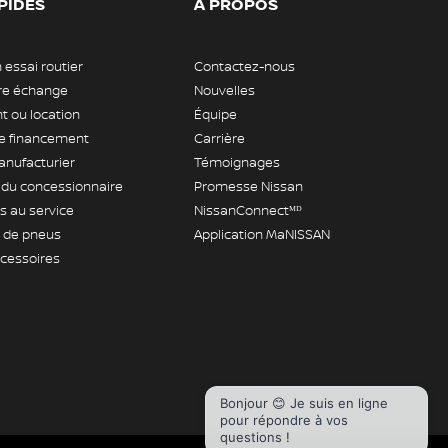
PIDES
À PROPOS
 essai routier
Contactez-nous
tre échange
Nouvelles
 ou location
Équipe
 financement
Carrière
anufacturier
Témoignages
 du concessionnaire
Promesse Nissan
 au service
NissanConnectᴹᴰ
de pneus
Application MaNISSAN
ccessoires
Bonjour 😊 Je suis en ligne
pour répondre à vos
questions !