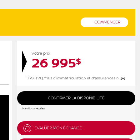
COMMENCER
Votre prix
26 995
$
TPS, TVQ, frais d'immatriculation et d'assurances non inclus.
CONFIRMER LA DISPONIBILITÉ
Mentions légales
ÉVALUER MON ÉCHANGE