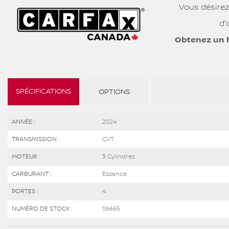
Vous désirez
d'
Obtenez un 
SPÉCIFICATIONS
OPTIONS
ANNÉE :
2024
TRANSMISSION :
CVT
MOTEUR :
3 Cylindres
CARBURANT :
Essence
PORTES :
4
NUMÉRO DE STOCK :
S6665