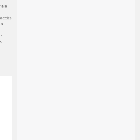
rale
'accès
la
r.
us