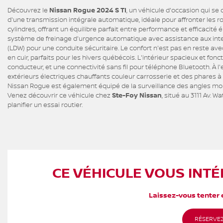
Découvrez le
Nissan Rogue 2024 S TI
, un véhicule d'occasion qui s
d'une transmission intégrale automatique, idéale pour affronter les 
cylindres, offrant un équilibre parfait entre performance et efficacit
système de freinage d'urgence automatique avec assistance aux inter
(LDW) pour une conduite sécuritaire. Le confort n'est pas en reste av
en cuir, parfaits pour les hivers québécois. L'intérieur spacieux et fonc
conducteur, et une connectivité sans fil pour téléphone Bluetooth. À l
extérieurs électriques chauffants couleur carrosserie et des phares 
Nissan Rogue est également équipé de la surveillance des angles mor
Venez découvrir ce véhicule chez
Ste-Foy Nissan
, situé au 3111 Av. 
planifier un essai routier.
CE VÉHICULE VOUS INTÉ
Laissez-vous tenter e
RÉSERVEZ