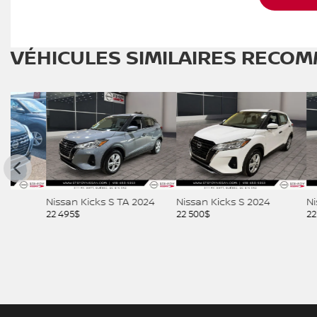
VÉHICULES SIMILAIRES
RECOM
Nissan Kicks S TA 2024
Nissan Kicks S 2024
Nissan KI
22 495
$
22 500
$
22 995
$