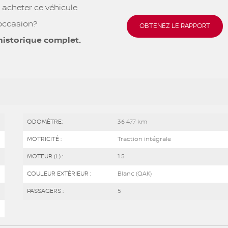
 acheter ce véhicule
occasion?
OBTENEZ LE RAPPORT
historique complet.
ODOMÈTRE:
36 477 km
MOTRICITÉ :
Traction intégrale
MOTEUR (L) :
1.5
COULEUR EXTÉRIEUR :
Blanc (QAK)
PASSAGERS :
5