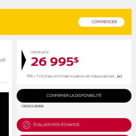
COMMENCER
Votre prix
26 995
$
TPS + TVQ, frais d'immatriculation et d'assurances non inclus.
CONFIRMER LA DISPONIBILITÉ
Mentions légales
ÉVALUER MON ÉCHANGE