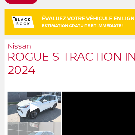
ÉVALUEZ VOTRE VÉHICULE EN LIGN
ESTIMATION GRATUITE ET IMMÉDIATE !
Nissan
ROGUE S TRACTION I
2024
▶