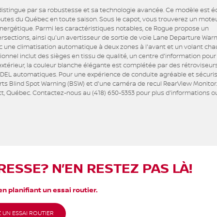
e distingue par sa robustesse et sa technologie avancée. Ce modèle est é
routes du Québec en toute saison. Sous le capot, vous trouverez un moteu
é énergétique. Parmi les caractéristiques notables, ce Rogue propose un
sections, ainsi qu'un avertisseur de sortie de voie Lane Departure War
ec une climatisation automatique à deux zones à l'avant et un volant cha
tionnel inclut des sièges en tissu de qualité, un centre d'information pour
'extérieur, la couleur blanche élégante est complétée par des rétroviseur
à DEL automatiques. Pour une expérience de conduite agréable et sécuris
ts Blind Spot Warning (BSW) et d'une caméra de recul RearView Monitor.
Watt, Québec. Contactez-nous au (418) 650-5353 pour plus d'informations o
RESSE? N’EN RESTEZ PAS LÀ!
n planifiant un essai routier.
 UN ESSAI ROUTIER