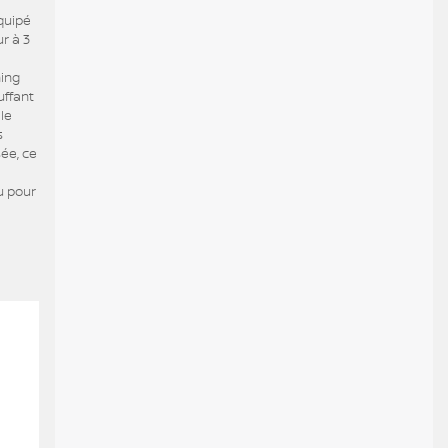
quipé
r à 3
ning
uffant
 le
s
ée, ce
u pour