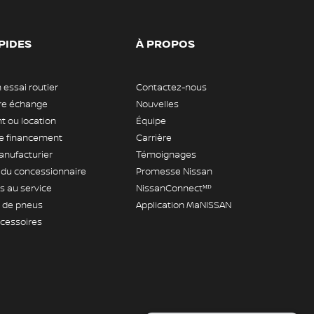
PIDES
À PROPOS
 essai routier
Contactez-nous
tre échange
Nouvelles
 ou location
Équipe
 financement
Carrière
anufacturier
Témoignages
 du concessionnaire
Promesse Nissan
 au service
NissanConnectᴹᴰ
de pneus
Application MaNISSAN
ccessoires