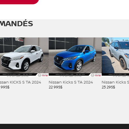
MANDÉS
CKS S TA 2024
Nissan Kicks S TA 2024
Nissan Kicks SR 2023
22 995
$
23 295
$