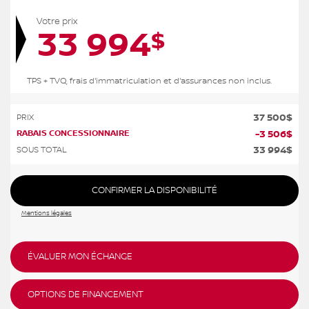
Votre prix
33 994
$
TPS + TVQ, frais d'immatriculation et d'assurances non inclus.
37 500
$
PRIX
RABAIS CONCESSIONNAIRE
-
3 506
$
33 994
$
SOUS TOTAL
CONFIRMER LA DISPONIBILITÉ
Mentions légales
ÉVALUER MON ÉCHANGE
OPTIONS DE FINANCEMENT