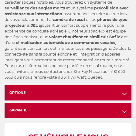
caractéristiques notables, vous trouverez un système de
surveillance des angles morts
et un système
précollision avec
assistance aux intersections
, assurant une sécurité accrue lors
de vos déplacements. La
caméra de recul
et les
phares de type
projecteur à DEL
ajoutent un confort supplémentaire pour une
expérience de conduite agréable. L'intérieur spacieux est équipé
de sièges en tissu, d'un
volant chauffant en similicuir SofTex
et
d'une
climatisation automatique à commandes vocales
,
garantissant un confort optimal pour tous les passagers. De plus, la
connectivité sans fil pour téléphone et l'intégration d’appareil
intelligent vous permettent de rester connecté en toute simplicité.
Pour plus d'informations ou pour planifier un essai routier, nous
vous invitons à nous contacter chez Ste-Foy Nissan au (418) 650-
5353 ou à nous rendre visite au 3111 Av. Watt, Québec.
OPTIONS
GARANTIE