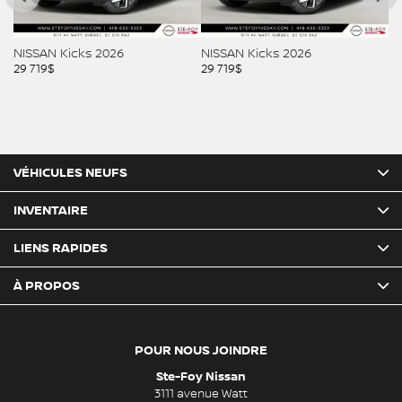
NISSAN Kicks 2026
NISSAN Kicks 2026
NI
29 719
$
29 829
$
29
VÉHICULES NEUFS
INVENTAIRE
LIENS RAPIDES
À PROPOS
POUR NOUS JOINDRE
Ste-Foy Nissan
3111 avenue Watt