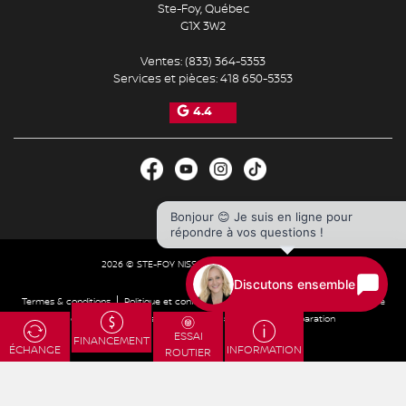
Ste-Foy
,
Québec
G1X 3W2
Ventes:
(833) 364-5353
Services et pièces:
418 650-5353
4.4
Bonjour 😊 Je suis en ligne pour
répondre à vos questions !
2026 © STE-FOY NISSAN
| Tous droits réservés.
Discutons ensemble
|
|
|
Termes & conditions
Politique et confidentialité
Désabonnement
Politique de
|
|
cookies (CA)
Paramétrer les cookies
Droit à la réparation
ESSAI
ÉCHANGE
FINANCEMENT
INFORMATION
ROUTIER
DÉVELOPPÉ PAR