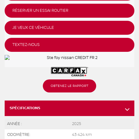
RÉSERVER UN ESSAI ROUTIER
JE VEUX CE VÉHICULE
TEXTEZ-NOUS
OBTENEZ LE RAPPORT
SPÉCIFICATIONS
ANNÉE :
2025
ODOMÈTRE:
43 424 km