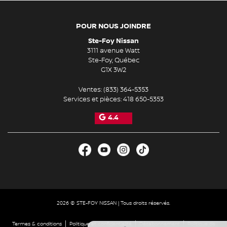
POUR NOUS JOINDRE
Ste-Foy Nissan
3111 avenue Watt
Ste-Foy
,
Québec
G1X 3W2
Ventes:
(833) 364-5353
Services et pièces:
418 650-5353
4.4
2026 © STE-FOY NISSAN
| Tous droits réservés.
|
|
|
Termes & conditions
Politique et confidentialité
Désabonnement
Politique de