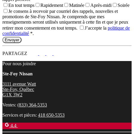
En tout temps
Rapidement
Matinée
Après-midi
Soirée
Je consens à recevoir par courriel des rappels, nouvelles et
promotions de Ste-Foy Nissan. Je comprends que mes
renseignements seront utilisés uniquement à cette fin et que je peux
retirer mon consentement en tout temps.
J’accepte la
politique de
confidentialité
*
.
PARTAGEZ
Pour nous joindre
Ste-Foy Nissan
3111 avenue Watt
Ste-Foy
,
Québec
G1X 3W2
Ventes:
(833) 364-5353
Services et pièces:
418 650-5353
4.4