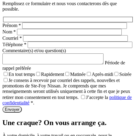
Remplissez ce formulaire et nous vous contacterons dès que
possible.
Prénom
*
Nom
*
Courriel
*
Téléphone
*
Commentaire(s) et/ou question(s)
Période de
rappel préférée
En tout temps
Rapidement
Matinée
Après-midi
Soirée
Je consens à recevoir par courriel des rappels, nouvelles et
promotions de Ste-Foy Nissan. Je comprends que mes
renseignements seront utilisés uniquement à cette fin et que je peux
retirer mon consentement en tout temps.
J’accepte la
politique de
confidentialité
*
.
Une craque? On vous arrange ça.
À votre domicile, à votre travail ou en succursale, pour le