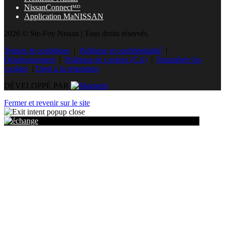
NissanConnectᴹᴰ
Application MaNISSAN
2026 © Ste-Foy Nissan
| Tous droits réservés.
Termes & conditions
|
Politique et confidentialité
|
Désabonnement
|
Politique de cookies (CA)
|
Paramétrer les
cookies
|
Droit à la réparation
DÉVELOPPÉ PAR
Fermer et revenir sur le site