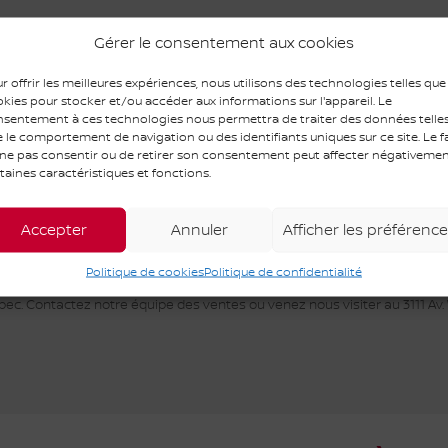
Gérer le consentement aux cookies
r offrir les meilleures expériences, nous utilisons des technologies telles que
kies pour stocker et/ou accéder aux informations sur l'appareil. Le
ODOMÈTRE:
300 km
sentement à ces technologies nous permettra de traiter des données telle
 le comportement de navigation ou des identifiants uniques sur ce site. Le fa
MOTRICITÉ :
Traction avant
ne pas consentir ou de retirer son consentement peut affecter négativeme
taines caractéristiques et fonctions.
CARBURANT :
Électrique
PORTES :
4
Accepter
Annuler
Afficher les préférenc
Politique de cookies
Politique de confidentialité
ec. Contactez notre équipe des ventes ou venez nous visiter au 3111 Av.