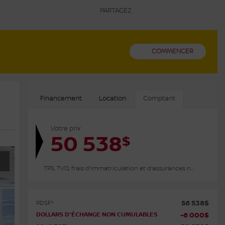
PARTAGEZ
COMMENCER
Financement
Location
Comptant
Votre prix
50 538
$
TPS, TVQ, frais d'immatriculation et d'assurances non inclus.
56 538
$
PDSF*
DOLLARS D'ÉCHANGE NON CUMULABLES
-
6 000
$