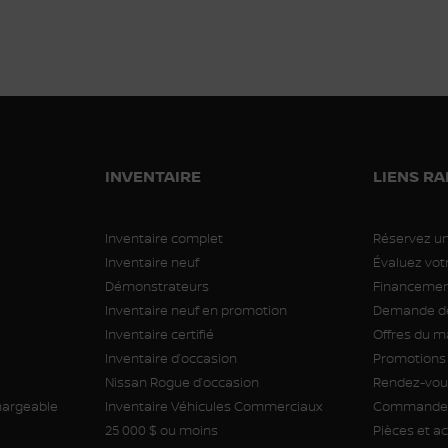
INVENTAIRE
LIENS RA
Inventaire complet
Réservez un
Inventaire neuf
Évaluez vo
Démonstrateurs
Financement
Inventaire neuf en promotion
Demande de
Inventaire certifié
Offres du m
Inventaire d’occasion
Promotions
Nissan Rogue d’occasion
Rendez-vous
hargeable
Inventaire Véhicules Commerciaux
Commande 
25 000 $ ou moins
Pièces et a