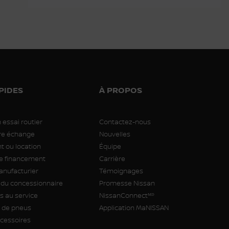
PIDES
À PROPOS
 essai routier
Contactez-nous
tre échange
Nouvelles
 ou location
Équipe
 financement
Carrière
anufacturier
Témoignages
 du concessionnaire
Promesse Nissan
 au service
NissanConnectᴹᴰ
de pneus
Application MaNISSAN
ccessoires