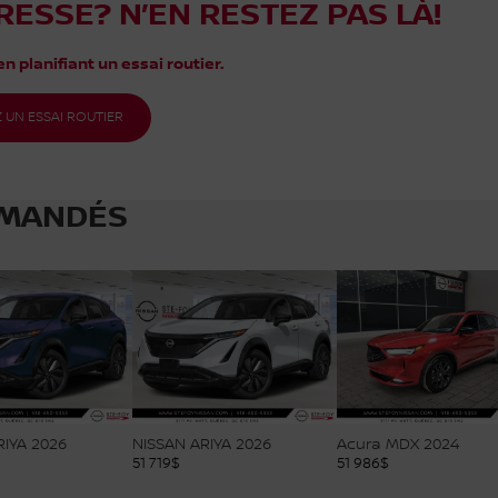
RESSE? N’EN RESTEZ PAS LÀ!
n planifiant un essai routier.
 UN ESSAI ROUTIER
MANDÉS
RIYA 2026
NISSAN ARIYA 2026
Acura MDX 2024
51 719
$
51 986
$