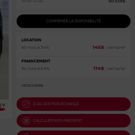
50 538
$
SOUS TOTAL
CONFIRMER LA DISPONIBILITÉ
LOCATION
145
$
60 mois à 3.4%
/ semaine*
FINANCEMENT
174
$
84 mois à 6.9%
/ semaine*
Mentions légales
ÉVALUER MON ÉCHANGE
CALCULER MON PAIEMENT