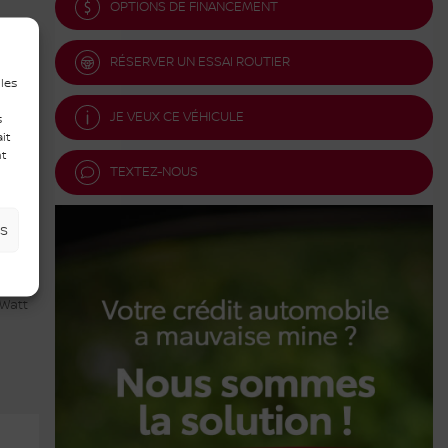
OPTIONS DE FINANCEMENT
RÉSERVER UN ESSAI ROUTIER
 les
JE VEUX CE VÉHICULE
s
it
nt
TEXTEZ-NOUS
es
 Watt