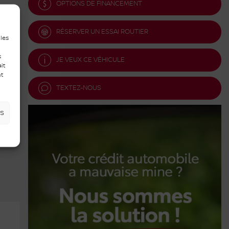
OPTIONS DE FINANCEMENT
RÉSERVER UN ESSAI ROUTIER
 les
s
JE VEUX CE VÉHICULE
it
nt
TEXTEZ-NOUS
es