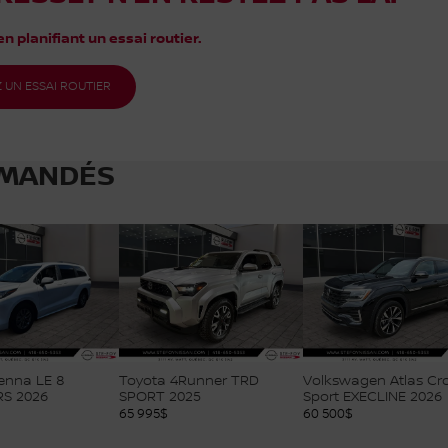
n planifiant un essai routier.
 UN ESSAI ROUTIER
MANDÉS
enna LE 8
Toyota 4Runner TRD
Volkswagen Atlas Cr
S 2026
SPORT 2025
Sport EXECLINE 2026
65 995
$
60 500
$