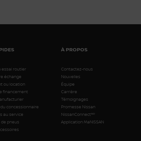
PIDES
À PROPOS
 essai routier
Contactez-nous
tre échange
Nouvelles
 ou location
Équipe
 financement
Carrière
anufacturier
Témoignages
 du concessionnaire
Promesse Nissan
 au service
NissanConnectᴹᴰ
de pneus
Application MaNISSAN
ccessoires