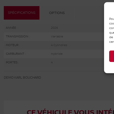
SPÉCIFICATIONS
OPTIONS
Pou
coo
con
ANNÉE :
2026
que
TRANSMISSION :
Variable
de 
cer
MOTEUR :
4 Cylindres
CARBURANT :
Hybride
PORTES :
4
DEMO KARL BOUCHARD
CE VÉHICULE VOUS INTÉ