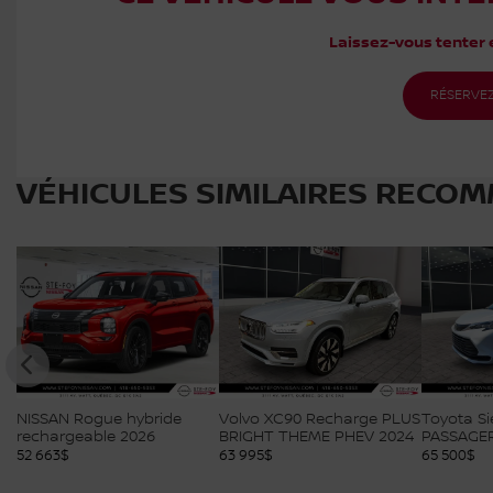
Laissez-vous tenter e
RÉSERVEZ
VÉHICULES SIMILAIRES
RECOM
NISSAN Rogue hybride
Volvo XC90 Recharge PLUS
Toyota Si
rechargeable 2026
BRIGHT THEME PHEV 2024
PASSAGER
52 663
$
63 995
$
65 500
$