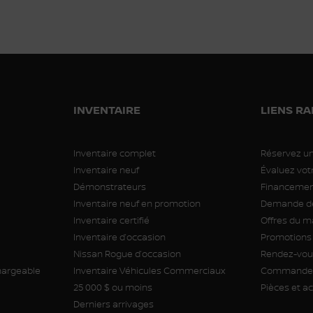
INVENTAIRE
LIENS RA
Inventaire complet
Réservez un
Inventaire neuf
Évaluez vo
Démonstrateurs
Financement
Inventaire neuf en promotion
Demande de
Inventaire certifié
Offres du m
Inventaire d’occasion
Promotions
Nissan Rogue d’occasion
Rendez-vous
hargeable
Inventaire Véhicules Commerciaux
Commande 
25 000 $ ou moins
Pièces et a
Derniers arrivages