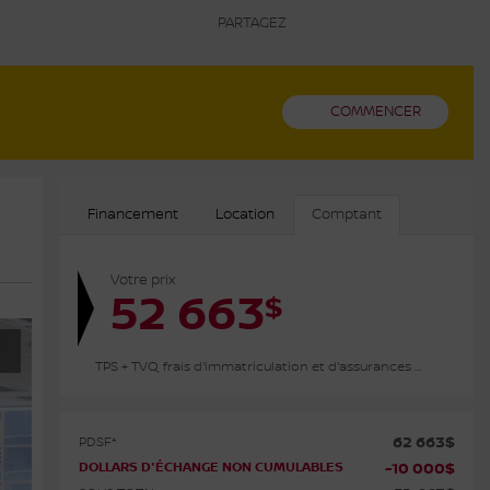
PARTAGEZ
COMMENCER
Financement
Location
Comptant
Votre prix
52 663
$
TPS + TVQ, frais d'immatriculation et d'assurances non inclus.
62 663
$
PDSF*
DOLLARS D'ÉCHANGE NON CUMULABLES
-
10 000
$