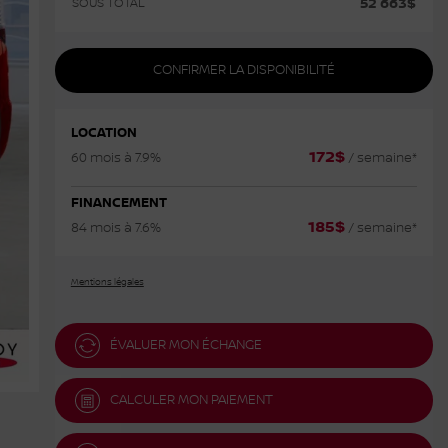
52 663
$
SOUS TOTAL
CONFIRMER LA DISPONIBILITÉ
LOCATION
172
$
60 mois à 7.9%
/ semaine*
FINANCEMENT
185
$
84 mois à 7.6%
/ semaine*
Mentions légales
ÉVALUER MON ÉCHANGE
CALCULER MON PAIEMENT