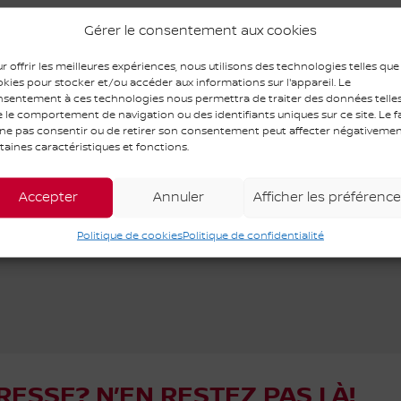
Gérer le consentement aux cookies
r offrir les meilleures expériences, nous utilisons des technologies telles que
kies pour stocker et/ou accéder aux informations sur l'appareil. Le
sentement à ces technologies nous permettra de traiter des données telle
ODOMÈTRE:
10 km
 le comportement de navigation ou des identifiants uniques sur ce site. Le fa
MOTRICITÉ :
Traction intégrale
ne pas consentir ou de retirer son consentement peut affecter négativeme
taines caractéristiques et fonctions.
MOTEUR (L) :
2.4
COULEUR EXTÉRIEUR :
Rouge royal (NCT)
Accepter
Annuler
Afficher les préférenc
NUMÉRO DE STOCK :
R6377
Politique de cookies
Politique de confidentialité
RESSE? N’EN RESTEZ PAS LÀ!