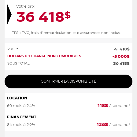
Votre prix
36 418
$
TPS + TVQ, frais d'immatriculation et d'assurances non inclus.
41 418
$
PDSF*
DOLLARS D'ÉCHANGE NON CUMULABLES
-
5 000
$
36 418
$
SOUS TOTAL
CONFIRMER LA DISPONIBILITÉ
LOCATION
118
$
60 mois à 2.4%
/ semaine*
FINANCEMENT
126
$
84 mois à 2.9%
/ semaine*