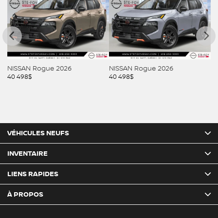
NISSAN Rogue 2026
NISSAN Rogue 2026
N
40 498
$
40 498
$
40
VÉHICULES NEUFS
INVENTAIRE
LIENS RAPIDES
À PROPOS