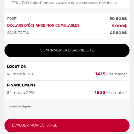
TPS + TVQ, frais d'immatriculation et d'assurances non inclus.
50 808
$
PDSF*
DOLLARS D'ÉCHANGE NON CUMULABLES
-
5 000
$
45 808
$
SOUS TOTAL
CONFIRMER LA DISPONIBILITÉ
LOCATION
141
$
48 mois à 1.9%
/ semaine*
FINANCEMENT
152
$
84 mois à 2.9%
/ semaine*
Mentions légales
ÉVALUER MON ÉCHANGE