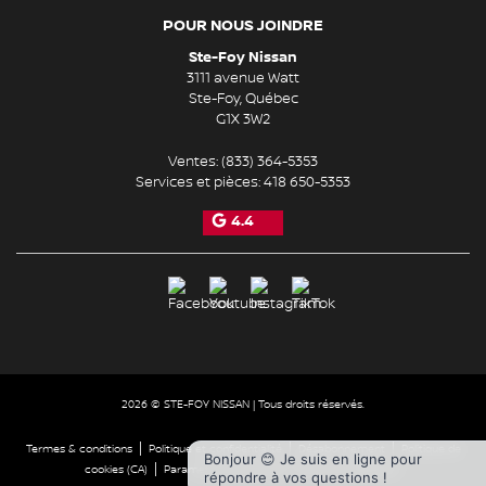
POUR NOUS JOINDRE
Ste-Foy Nissan
3111 avenue Watt
Ste-Foy
,
Québec
G1X 3W2
Ventes:
(833) 364-5353
Services et pièces:
418 650-5353
4.4
2026 © STE-FOY NISSAN
| Tous droits réservés.
|
|
|
Termes & conditions
Politique et confidentialité
Désabonnement
Politique de
Bonjour 😊 Je suis en ligne pour
|
|
cookies (CA)
Paramétrer les cookies
Droit à la réparation
répondre à vos questions !