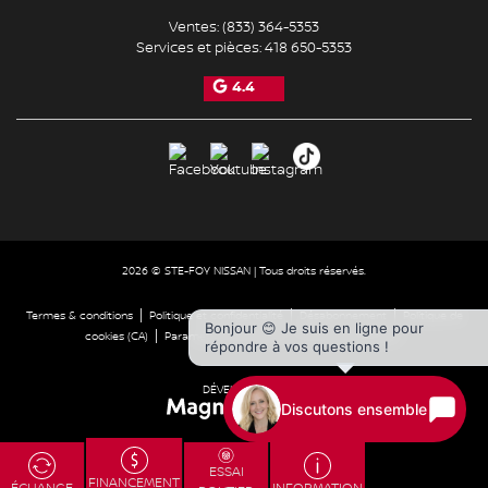
Ventes:
(833) 364-5353
Services et pièces:
418 650-5353
4.4
2026 © STE-FOY NISSAN
| Tous droits réservés.
|
|
|
Termes & conditions
Politique et confidentialité
Désabonnement
Politique de
Bonjour 😊 Je suis en ligne pour
|
|
cookies (CA)
Paramétrer les cookies
Droit à la réparation
répondre à vos questions !
DÉVELOPPÉ PAR
Discutons ensemble
ESSAI
FINANCEMENT