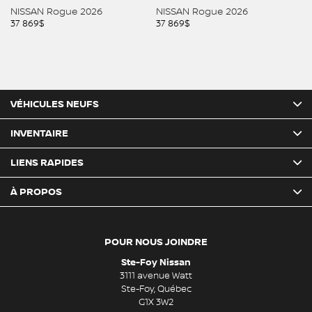
NISSAN Rogue 2026
NISSAN Rogue 2026
N
37 869
$
37 869
$
37
VÉHICULES NEUFS
INVENTAIRE
LIENS RAPIDES
À PROPOS
POUR NOUS JOINDRE
Ste-Foy Nissan
3111 avenue Watt
Ste-Foy
,
Québec
G1X 3W2