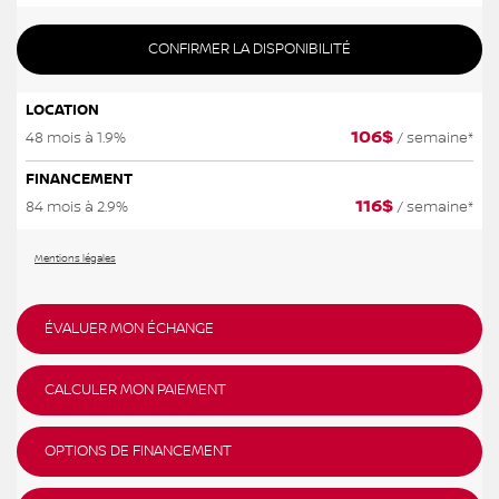
CONFIRMER LA DISPONIBILITÉ
LOCATION
106
$
48 mois à 1.9%
/ semaine*
FINANCEMENT
116
$
84 mois à 2.9%
/ semaine*
Mentions légales
ÉVALUER MON ÉCHANGE
CALCULER MON PAIEMENT
OPTIONS DE FINANCEMENT