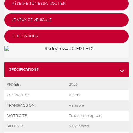
RÉSERVER UN ESSAI ROUTIER
JE VEUX CE VÉHICULE
TEXTEZ-NOUS
SPÉCIFICATIONS
ANNÉE :
2026
ODOMÈTRE:
10 km
TRANSMISSION :
Variable
MOTRICITÉ :
Traction intégrale
MOTEUR :
3 Cylindres