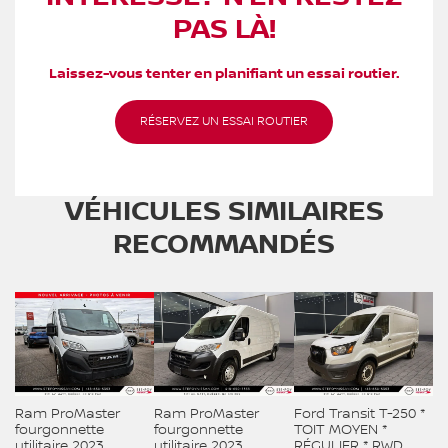
PAS LÀ!
Laissez-vous tenter en planifiant un essai routier.
RÉSERVEZ UN ESSAI ROUTIER
VÉHICULES SIMILAIRES
RECOMMANDÉS
Ram ProMaster
Ram ProMaster
Ford Transit T-250 *
fourgonnette
fourgonnette
TOIT MOYEN *
utilitaire 2023
utilitaire 2023
RÉGULIER * RWD