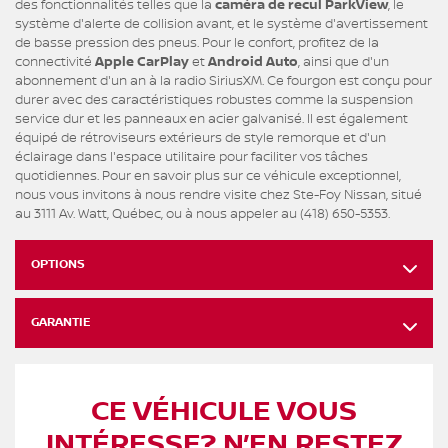
des fonctionnalités telles que la
caméra de recul ParkView
, le
système d'alerte de collision avant, et le système d'avertissement
de basse pression des pneus. Pour le confort, profitez de la
connectivité
Apple CarPlay
et
Android Auto
, ainsi que d'un
abonnement d'un an à la radio SiriusXM. Ce fourgon est conçu pour
durer avec des caractéristiques robustes comme la suspension
service dur et les panneaux en acier galvanisé. Il est également
équipé de rétroviseurs extérieurs de style remorque et d'un
éclairage dans l'espace utilitaire pour faciliter vos tâches
quotidiennes. Pour en savoir plus sur ce véhicule exceptionnel,
nous vous invitons à nous rendre visite chez Ste-Foy Nissan, situé
au 3111 Av. Watt, Québec, ou à nous appeler au (418) 650-5353.
OPTIONS
GARANTIE
CE VÉHICULE VOUS
INTÉRESSE? N’EN RESTEZ