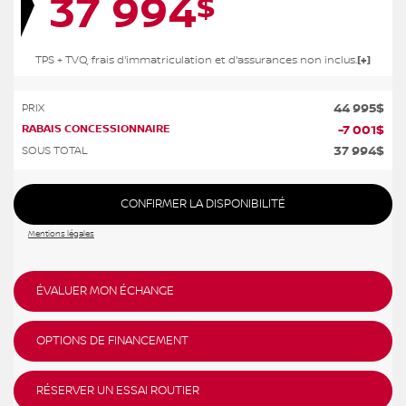
37 994
$
TPS + TVQ, frais d'immatriculation et d'assurances non inclus.
44 995
$
PRIX
RABAIS CONCESSIONNAIRE
-
7 001
$
37 994
$
SOUS TOTAL
CONFIRMER LA DISPONIBILITÉ
Mentions légales
ÉVALUER MON ÉCHANGE
OPTIONS DE FINANCEMENT
RÉSERVER UN ESSAI ROUTIER