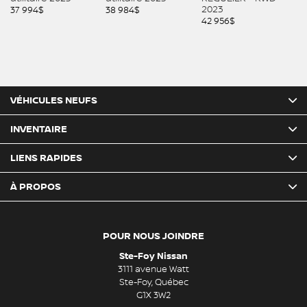
2023
37 994
$
38 984
$
42 956
$
VÉHICULES NEUFS
INVENTAIRE
LIENS RAPIDES
À PROPOS
POUR NOUS JOINDRE
Ste-Foy Nissan
3111 avenue Watt
Ste-Foy
,
Québec
G1X 3W2