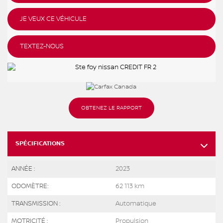
JE VEUX CE VÉHICULE
TEXTEZ-NOUS
OBTENEZ LE RAPPORT
SPÉCIFICATIONS
ANNÉE :
2023
ODOMÈTRE:
62 113 km
TRANSMISSION :
Automatique
MOTRICITÉ :
Propulsion