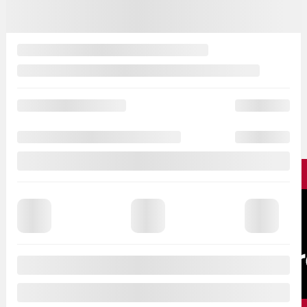
Témoignages
Promesse Nissan
NissanConnectᴹᴰ
Application MaNISSAN
2026 © Ste-Foy Nissan
| Tous droits réservés.
Termes & conditions
|
Politique et confidentialité
|
Désabonnement
|
Politique de cookies (CA)
|
Paramétrer les cookies
|
Droit à la réparation
DÉVELOPPÉ PAR
Fermer et revenir sur le site