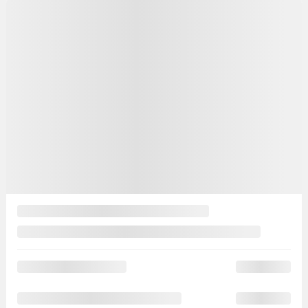
Aucun véhicule trouvé
×
Vérifier la disponibilité du {{vehicle.make}}
{{vehicle.model}} {{vehicle.year}}
Prénom
*
Nom
*
Courriel
*
Téléphone
*
Commentaire(s) et/ou question(s)
Méthode de contact souhaitée
Courriel
Message texte
Appel
téléphonique
Période de rappel
Je consens à recevoir par courriel des rappels, nouvelles et promotions de
Ste-Foy Nissan. Je comprends que mes renseignements seront utilisés
uniquement à cette fin et que je peux retirer mon consentement en tout temps.