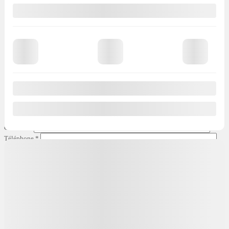
J’accepte la
politique de confidentialité
*
.
×
Vérifier la disponibilité du {{vehicle.make}}
{{vehicle.model}} {{vehicle.year}}
Prénom
*
Nom
*
Courriel
*
Téléphone
*
Commentaire(s) et/ou question(s)
Méthode de contact souhaitée
Courriel
Message texte
Appel
téléphonique
Période de rappel