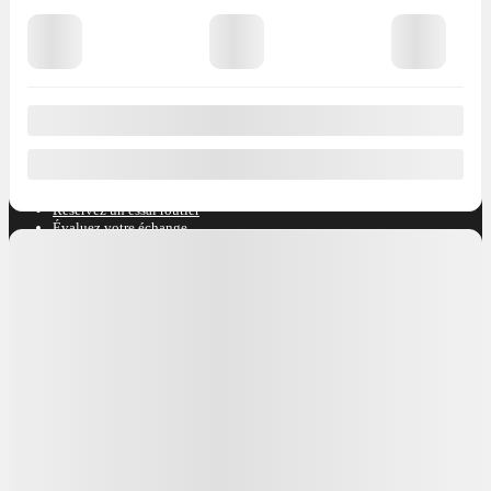
Démonstrateurs
Inventaire neuf en promotion
Inventaire certifié
Inventaire d’occasion
Nissan Rogue d’occasion
Inventaire Véhicules Commerciaux
25 000 $ ou moins
Derniers arrivages
Liens rapides
Réservez un essai routier
Évaluez votre échange
Financement ou location
Demande de financement
Offres du manufacturier
Promotions du concessionnaire
Rendez-vous au service
Commande de pneus
Pièces et accessoires
À Propos
Contactez-nous
Nouvelles
Équipe
Carrière