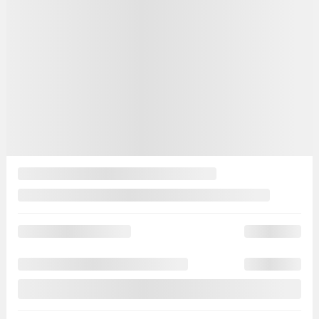
Véhicules neufs
Nissan Rogue 2026
Nissan ARIYA 2026
Nissan Armada 2026
Nissan Kicks 2026
Nissan LEAF 2026
Nissan Sentra 2026
Nissan Z 2026
Nissan Rogue hybride rechargeable 2026
Nissan Frontier 2026
Nissan Murano 2026
+ Voir tous les modèles
Inventaire
Inventaire complet
Inventaire neuf