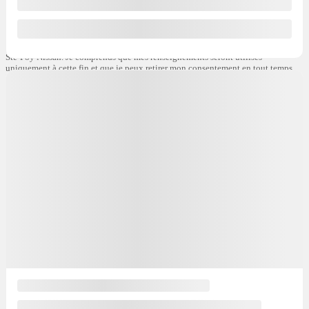
téléphonique
Période de rappel
Je consens à recevoir par courriel des rappels, nouvelles et promotions de
Ste-Foy Nissan. Je comprends que mes renseignements seront utilisés
uniquement à cette fin et que je peux retirer mon consentement en tout temps.
J’accepte la
politique de confidentialité
*
.
×
Demande d’informations ({{vehicle.make}}
{{vehicle.model}} {{vehicle.year}})
Prénom
*
Nom
*
Courriel
*
Téléphone
*
Commentaire(s) et/ou question(s)