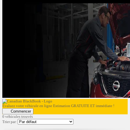
Évaluez votre véhicule en ligne
Estimation GRATUITE ET immédiate !
Commencer
0 véhicules
trouvés
Trier par: