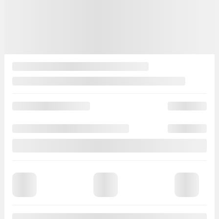
Je consens à recevoir par courriel des rappels, nouvelles et promotions de
Ste-Foy Nissan. Je comprends que mes renseignements seront utilisés
uniquement à cette fin et que je peux retirer mon consentement en tout temps.
J’accepte la
politique de confidentialité
*
.
×
Demande d’informations ({{vehicle.make}}
{{vehicle.model}} {{vehicle.year}})
Prénom
*
Nom
*
Courriel
*
Téléphone
*
Véhicule souhaité
*
Commentaire(s) et/ou question(s)
Méthode de contact souhaitée
Courriel
Message texte
Appel