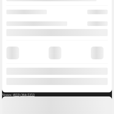
Méthode de contact souhaitée
Courriel
Message texte
Appel
téléphonique
Période de rappel
Je consens à recevoir par courriel des rappels, nouvelles et promotions de
Ste-Foy Nissan. Je comprends que mes renseignements seront utilisés
uniquement à cette fin et que je peux retirer mon consentement en tout temps.
J’accepte la
politique de confidentialité
*
.
Pour nous joindre
Ste-Foy Nissan
3111 avenue Watt
Ste-Foy
,
Québec
G1X 3W2
Ventes:
(833) 364-5353
Services et pièces:
418 650-5353
4.4