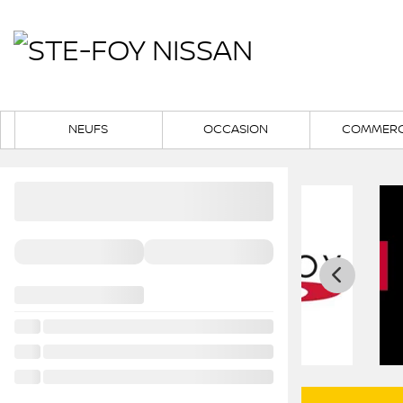
NEUFS
OCCASION
COMMERC